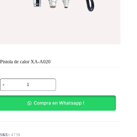
Pistola de calor XA-A020
Pistola
de
calor
XA-
A020
Compra en Whatsapp !
cantidad
SKU:
4759