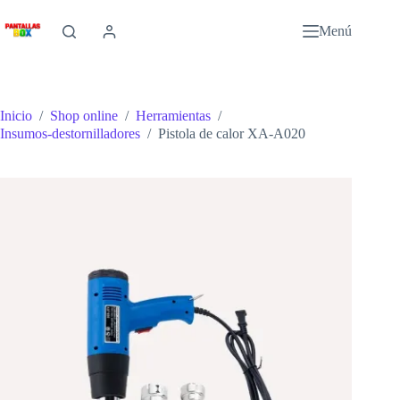
Saltar
al
Menú
contenido
Inicio
/
Shop online
/
Herramientas
/
Insumos-destornilladores
/
Pistola de calor XA-A020