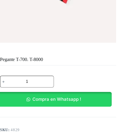
Pegante T-700. T-8000
Pegante
T-
700.
T-
8000
Compra en Whatsapp !
cantidad
SKU:
4829