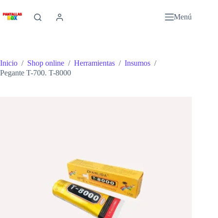
Saltar
al
Menú
contenido
Inicio
/
Shop online
/
Herramientas
/
Insumos
/
Pegante T-700. T-8000