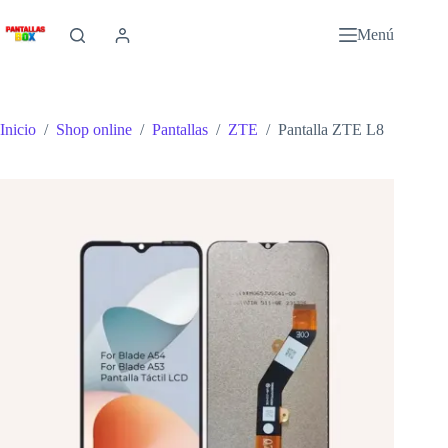
Saltar
al
Menú
contenido
Inicio
/
Shop online
/
Pantallas
/
ZTE
/
Pantalla ZTE L8