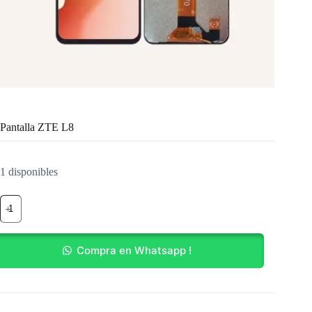
Pantalla ZTE L8
1 disponibles
Pantalla
ZTE
L8
cantidad
Compra en Whatsapp !