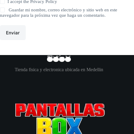
I accept the
Privacy Policy
Guardar mi nombre, correo electrónico y sitio web en este
navegador para la próxima vez que haga un comentario.
Enviar
Tienda fisica y electronica ubicada en Medellin