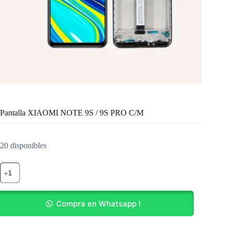
Pantalla XIAOMI NOTE 9S / 9S PRO C/M
20 disponibles
Pantalla
XIAOMI
NOTE
9S
/
Compra en Whatsapp !
9S
PRO
C/M