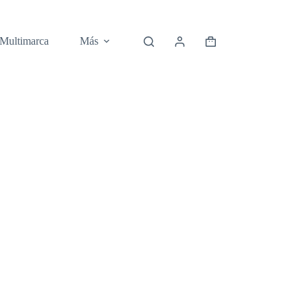
 Multimarca
Más
Carro
de
compra