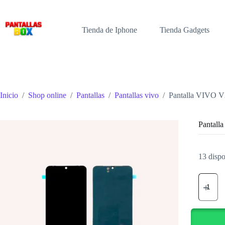
Saltar
al
contenido
Tienda de Iphone
Tienda Gadgets
Inicio
/
Shop online
/
Pantallas
/
Pantallas vivo
/
Pantalla VIVO V
Pantall
13 dispo
Pantalla
VIVO
V21
Oled
cantidad