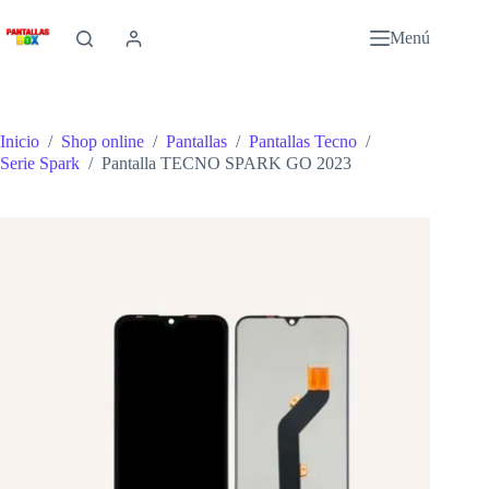
Saltar
al
Menú
contenido
Inicio
/
Shop online
/
Pantallas
/
Pantallas Tecno
/
Serie Spark
/
Pantalla TECNO SPARK GO 2023