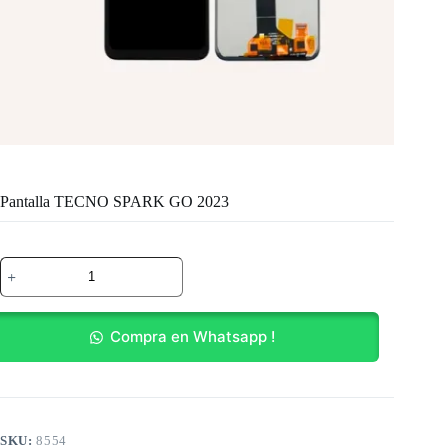
Pantalla TECNO SPARK GO 2023
Pantalla
TECNO
SPARK
GO
2023
Compra en Whatsapp !
cantidad
SKU:
8554