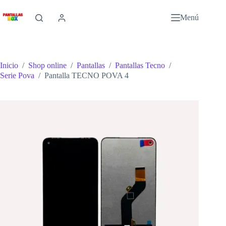
Saltar
al
Menú
contenido
Inicio
/
Shop online
/
Pantallas
/
Pantallas Tecno
/
Serie Pova
/
Pantalla TECNO POVA 4