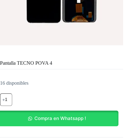
Pantalla TECNO POVA 4
16 disponibles
Pantalla
TECNO
POVA
4
cantidad
Compra en Whatsapp !