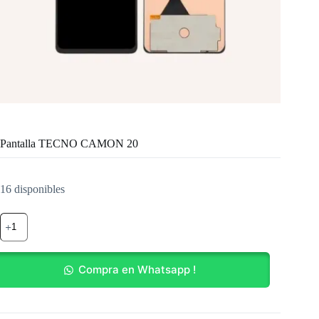
Pantalla TECNO CAMON 20
16 disponibles
Pantalla
TECNO
CAMON
20
cantidad
Compra en Whatsapp !