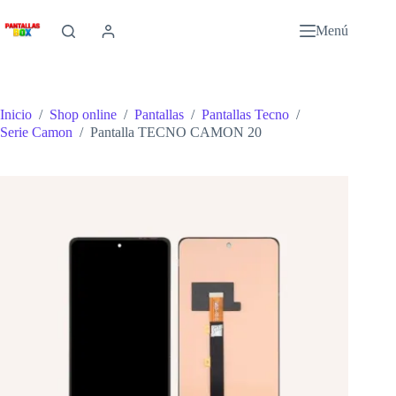
Saltar
al
Menú
contenido
Inicio
/
Shop online
/
Pantallas
/
Pantallas Tecno
/
Serie Camon
/
Pantalla TECNO CAMON 20