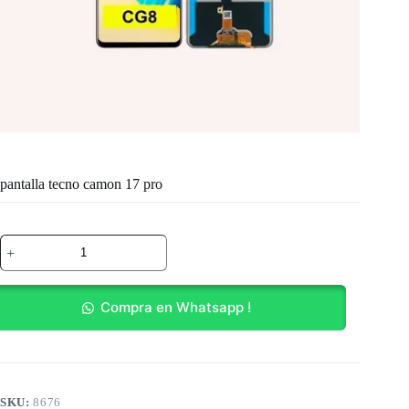
pantalla tecno camon 17 pro
pantalla
tecno
camon
17
pro
Compra en Whatsapp !
cantidad
SKU:
8676