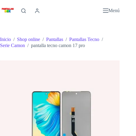
Saltar
al
Menú
contenido
Inicio
/
Shop online
/
Pantallas
/
Pantallas Tecno
/
Serie Camon
/
pantalla tecno camon 17 pro