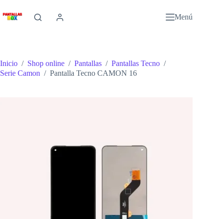
Saltar
al
Menú
contenido
Inicio
/
Shop online
/
Pantallas
/
Pantallas Tecno
/
Serie Camon
/
Pantalla Tecno CAMON 16