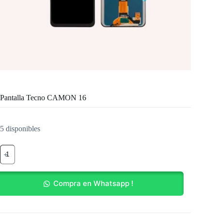
Pantalla Tecno CAMON 16
5 disponibles
Pantalla
Tecno
CAMON
16
cantidad
Compra en Whatsapp !