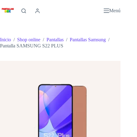
Saltar
al
Menú
contenido
Inicio
/
Shop online
/
Pantallas
/
Pantallas Samsung
/
Pantalla SAMSUNG S22 PLUS