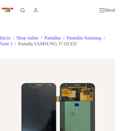
Saltar
al
Menú
contenido
Inicio
/
Shop online
/
Pantallas
/
Pantallas Samsung
/
Serie J
/
Pantalla SAMSUNG J7 OLED