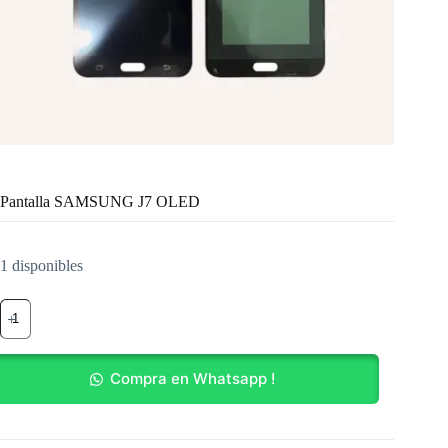
Pantalla SAMSUNG J7 OLED
1 disponibles
Pantalla
SAMSUNG
J7
OLED
cantidad
Compra en Whatsapp !