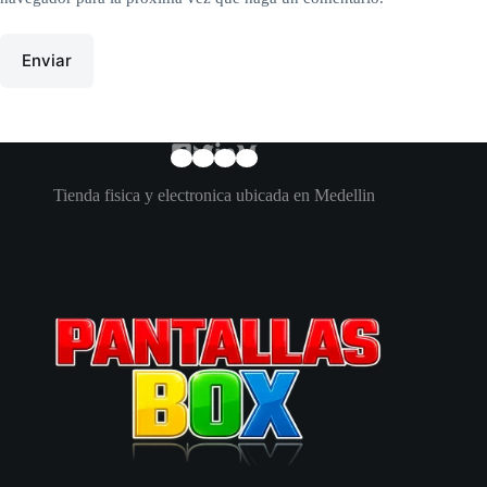
Enviar
Tienda fisica y electronica ubicada en Medellin