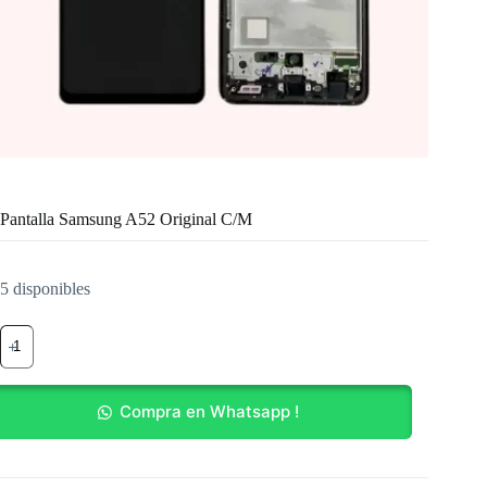
Pantalla Samsung A52 Original C/M
5 disponibles
Pantalla
Samsung
A52
Original
C/M
Compra en Whatsapp !
cantidad