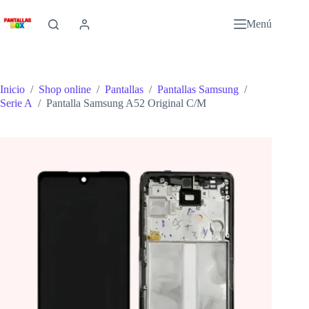
Saltar
al
Menú
contenido
Inicio
/
Shop online
/
Pantallas
/
Pantallas Samsung
/
Serie A
/
Pantalla Samsung A52 Original C/M