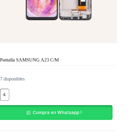
Pantalla SAMSUNG A23 C/M
7 disponibles
Pantalla
SAMSUNG
A23
C/M
cantidad
Compra en Whatsapp !