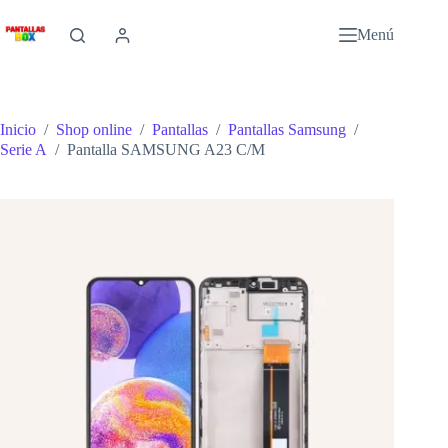
Saltar
al
Menú
contenido
Inicio
/
Shop online
/
Pantallas
/
Pantallas Samsung
/
Serie A
/
Pantalla SAMSUNG A23 C/M