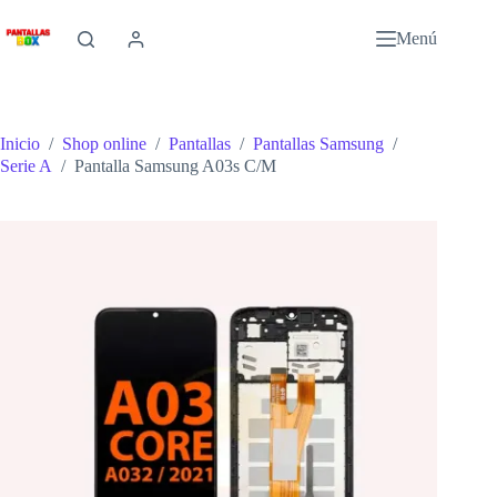
Saltar
al
Menú
contenido
Inicio
/
Shop online
/
Pantallas
/
Pantallas Samsung
/
Serie A
/
Pantalla Samsung A03s C/M