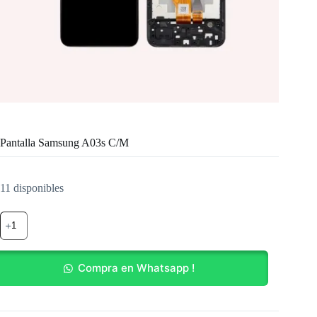
Pantalla Samsung A03s C/M
11 disponibles
Pantalla
Samsung
A03s
C/M
cantidad
Compra en Whatsapp !