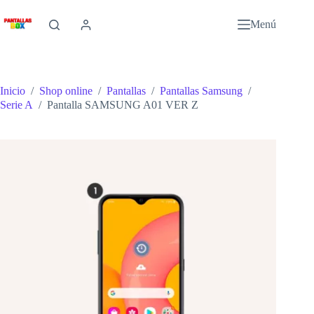
Saltar
al
Menú
contenido
Inicio
/
Shop online
/
Pantallas
/
Pantallas Samsung
/
Serie A
/
Pantalla SAMSUNG A01 VER Z