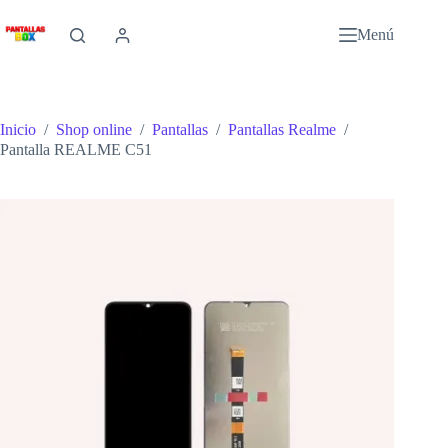
Saltar
al
Menú
contenido
Inicio
/
Shop online
/
Pantallas
/
Pantallas Realme
/
Pantalla REALME C51