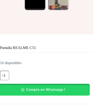
Pantalla REALME C51
16 disponibles
Pantalla
REALME
C51
cantidad
Compra en Whatsapp !