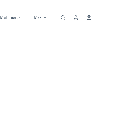
 Multimarca
Más
Carro
de
compra