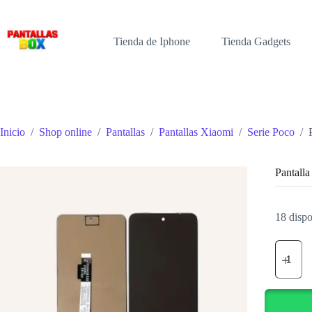
Saltar
al
contenido
Tienda de Iphone
Tienda Gadgets
Inicio
/
Shop online
/
Pantallas
/
Pantallas Xiaomi
/
Serie Poco
/
Pantal
18 dispo
Pantalla
POCO
X3
GT
cantidad