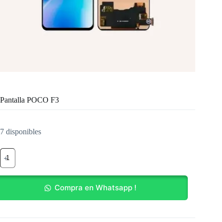
Pantalla POCO F3
7 disponibles
Pantalla
POCO
F3
cantidad
Compra en Whatsapp !