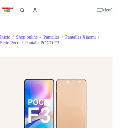
Saltar
al
Menú
contenido
Inicio
/
Shop online
/
Pantallas
/
Pantallas Xiaomi
/
Serie Poco
/
Pantalla POCO F3