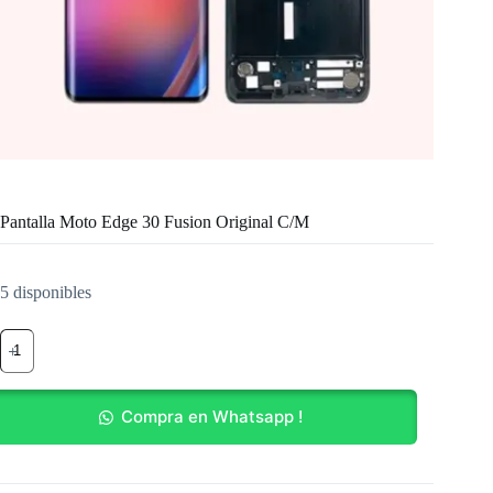
Pantalla Moto Edge 30 Fusion Original C/M
5 disponibles
Pantalla
Moto
Edge
30
Fusion
Compra en Whatsapp !
Original
C/M
cantidad