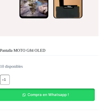
Pantalla MOTO G84 OLED
10 disponibles
Pantalla
MOTO
G84
OLED
cantidad
Compra en Whatsapp !