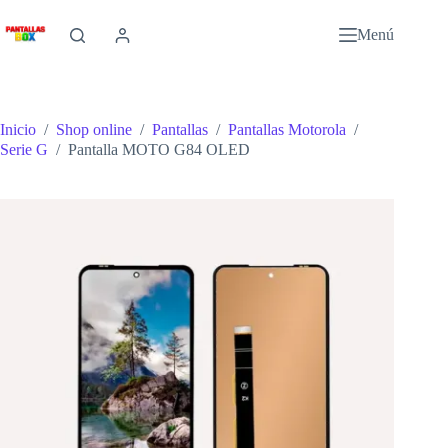
Saltar
al
Menú
contenido
Inicio
/
Shop online
/
Pantallas
/
Pantallas Motorola
/
Serie G
/
Pantalla MOTO G84 OLED