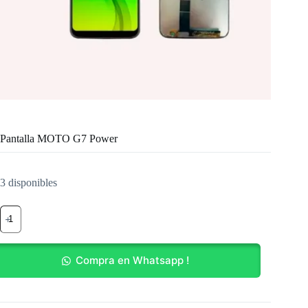
Pantalla MOTO G7 Power
3 disponibles
Pantalla
MOTO
G7
Power
cantidad
Compra en Whatsapp !