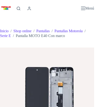
Saltar
al
Menú
contenido
Inicio
/
Shop online
/
Pantallas
/
Pantallas Motorola
/
Serie E
/
Pantalla MOTO E40 Con marco