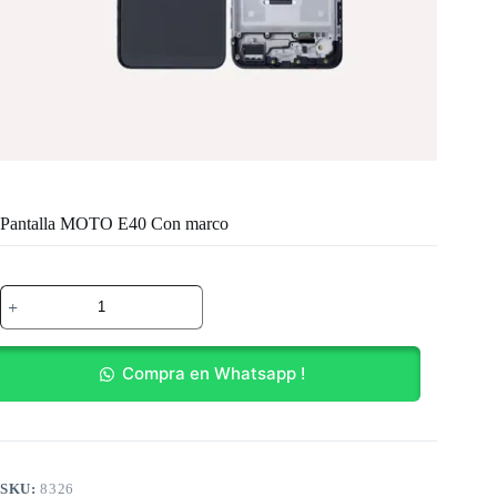
Pantalla MOTO E40 Con marco
Pantalla
MOTO
E40
Con
marco
Compra en Whatsapp !
cantidad
SKU:
8326