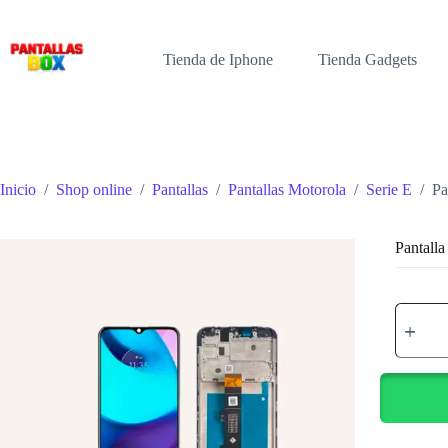
Saltar
al
contenido
Tienda de Iphone
Tienda Gadgets
Inicio
/
Shop online
/
Pantallas
/
Pantallas Motorola
/
Serie E
/
Pa
Pantal
Pantalla
MOTO
E20
C/M
cantidad