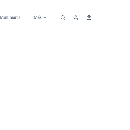
 Multimarca
Más
Carro
de
compra