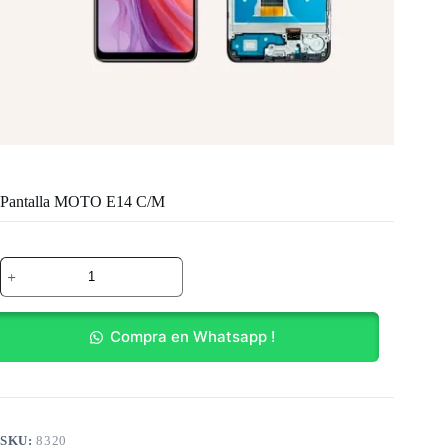
Pantalla MOTO E14 C/M
Pantalla
MOTO
E14
C/M
cantidad
Compra en Whatsapp !
SKU:
8320