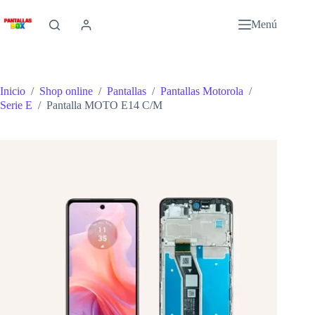
Saltar
al
Menú
contenido
Inicio
/
Shop online
/
Pantallas
/
Pantallas Motorola
/
Serie E
/
Pantalla MOTO E14 C/M