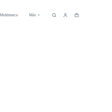
 Multimarca
Más
Carro
de
compra