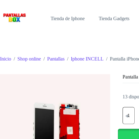
Saltar
al
contenido
Tienda de Iphone
Tienda Gadgets
Inicio
/
Shop online
/
Pantallas
/
Iphone INCELL
/
Pantalla iPho
Pantall
13 dispo
Pantalla
iPhone
7
PLUS
Blanca
cantidad