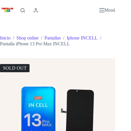
Saltar
al
Menú
contenido
Inicio
/
Shop online
/
Pantallas
/
Iphone INCELL
/
Pantalla iPhone 13 Pro Max INCELL
SOLD OUT