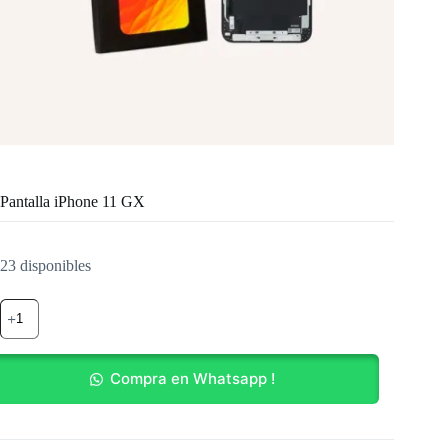
Pantalla iPhone 11 GX
23 disponibles
Pantalla
iPhone
11
GX
cantidad
Compra en Whatsapp !