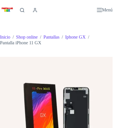
Saltar
al
Menú
contenido
Inicio
/
Shop online
/
Pantallas
/
Iphone GX
/
Pantalla iPhone 11 GX