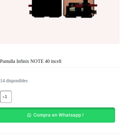
Pantalla Infinix NOTE 40 incell
14 disponibles
Pantalla
Infinix
NOTE
40
incell
Compra en Whatsapp !
cantidad