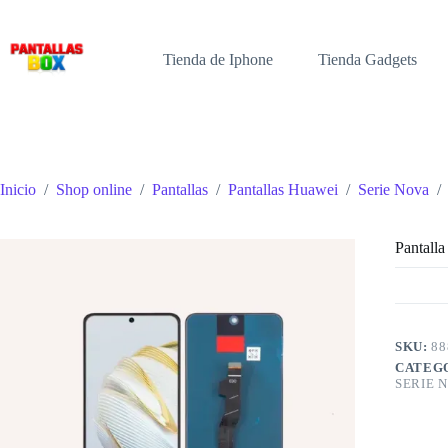
Saltar
al
contenido
Tienda de Iphone
Tienda Gadgets
Inicio
/
Shop online
/
Pantallas
/
Pantallas Huawei
/
Serie Nova
/
Pantal
SKU:
88
CATEG
SERIE 