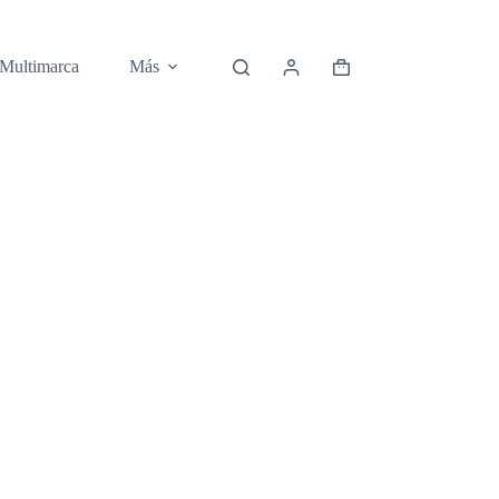
 Multimarca
Más
Carro
de
compra