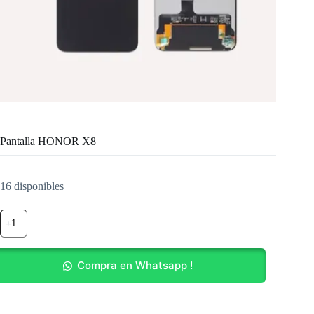
Pantalla HONOR X8
16 disponibles
Pantalla
HONOR
X8
cantidad
Compra en Whatsapp !