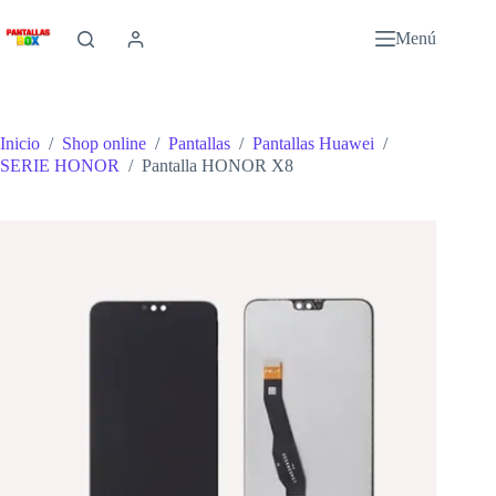
Saltar
al
Menú
contenido
Inicio
/
Shop online
/
Pantallas
/
Pantallas Huawei
/
SERIE HONOR
/
Pantalla HONOR X8