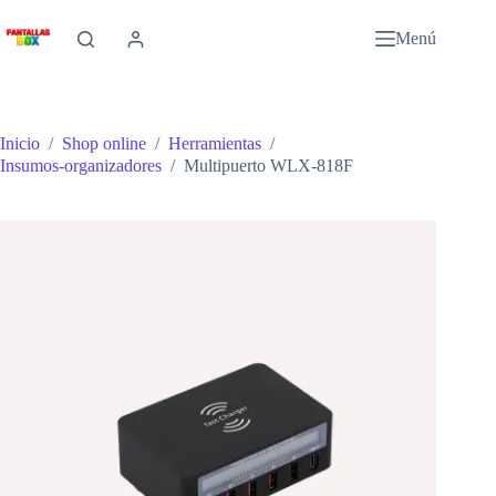
Saltar
al
Menú
contenido
Inicio
/
Shop online
/
Herramientas
/
Insumos-organizadores
/
Multipuerto WLX-818F