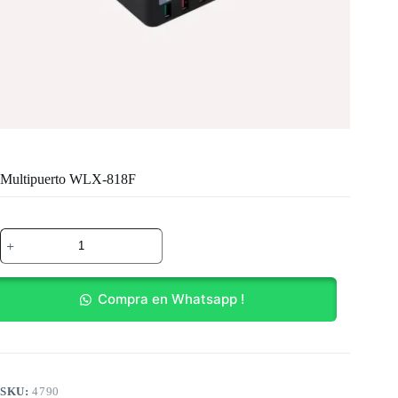
Multipuerto WLX-818F
Multipuerto
WLX-
818F
cantidad
Compra en Whatsapp !
SKU:
4790