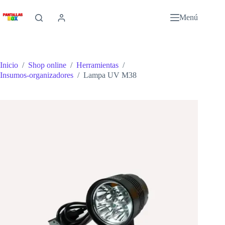
Saltar
al
Menú
contenido
Inicio
/
Shop online
/
Herramientas
/
Insumos-organizadores
/
Lampa UV M38