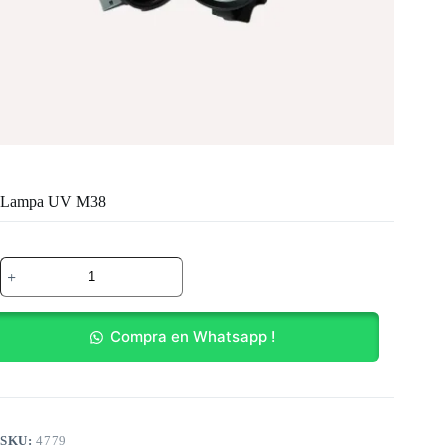
Lampa UV M38
Lampa
UV
M38
cantidad
Compra en Whatsapp !
SKU:
4779