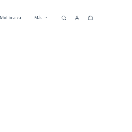
 Multimarca
Más
Carro
de
compra