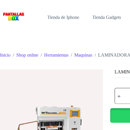
Saltar
al
contenido
Tienda de Iphone
Tienda Gadgets
Inicio
/
Shop online
/
Herramientas
/
Maquinas
/
LAMINADORA 
LAMIN
LAMIN
TRIAN
MT-
17
cantidad