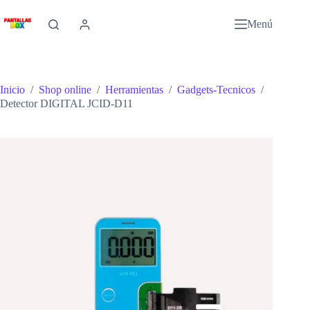
Saltar
al
Menú
contenido
Inicio
/
Shop online
/
Herramientas
/
Gadgets-Tecnicos
/
Detector DIGITAL JCID-D11