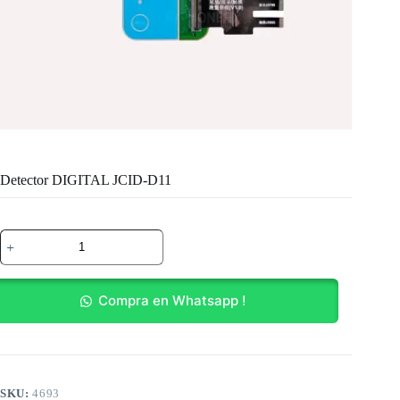
Detector DIGITAL JCID-D11
Detector
DIGITAL
JCID-
D11
cantidad
Compra en Whatsapp !
SKU:
4693