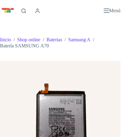
Saltar
al
Menú
contenido
Inicio
/
Shop online
/
Baterias
/
Samsung A
/
Batería SAMSUNG A70