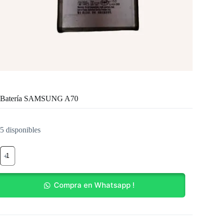
Batería SAMSUNG A70
5 disponibles
Batería
SAMSUNG
A70
cantidad
Compra en Whatsapp !