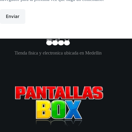
Enviar
Tienda fisica y electronica ubicada en Medellin