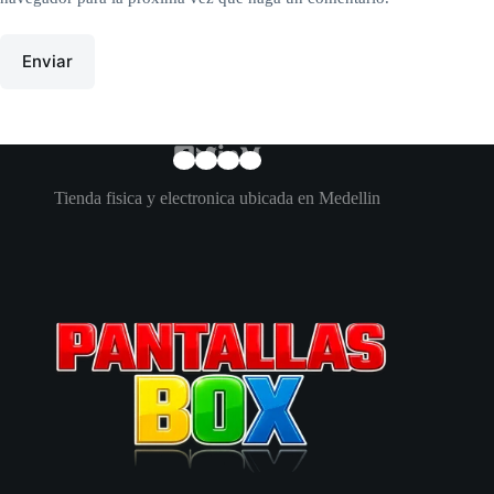
Enviar
Tienda fisica y electronica ubicada en Medellin