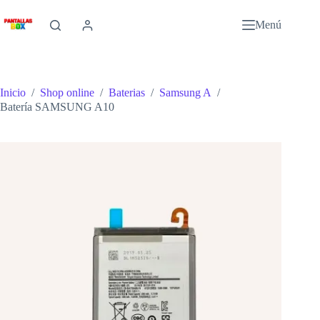
Saltar
al
Menú
contenido
Inicio
/
Shop online
/
Baterias
/
Samsung A
/
Batería SAMSUNG A10