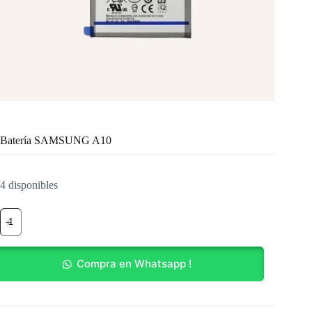
Batería SAMSUNG A10
4 disponibles
Batería
SAMSUNG
A10
cantidad
Compra en Whatsapp !