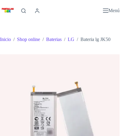
Saltar
al
Menú
contenido
Inicio
/
Shop online
/
Baterias
/
LG
/
Bateria lg JK50