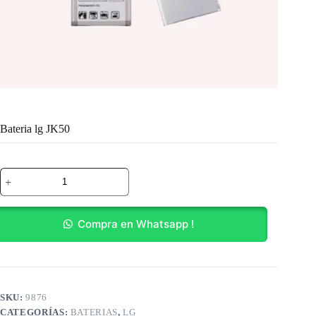
Bateria lg JK50
Bateria
lg
JK50
cantidad
Compra en Whatsapp !
SKU:
9876
CATEGORÍAS:
BATERIAS
,
LG