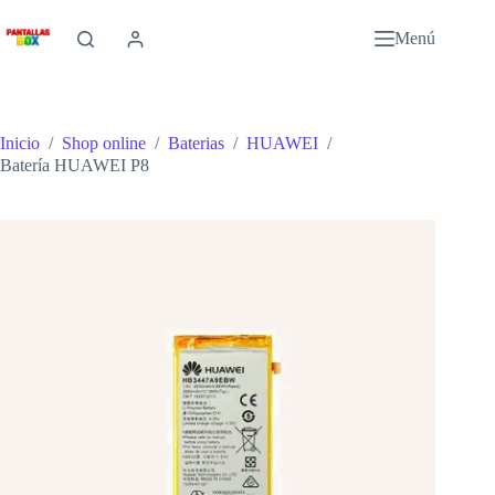
Saltar
al
Menú
contenido
Inicio
/
Shop online
/
Baterias
/
HUAWEI
/
Batería HUAWEI P8