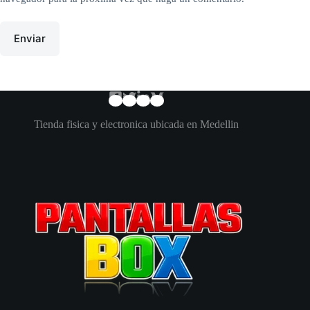
Enviar
Tienda fisica y electronica ubicada en Medellin