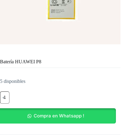
Batería HUAWEI P8
5 disponibles
Batería
HUAWEI
P8
cantidad
Compra en Whatsapp !