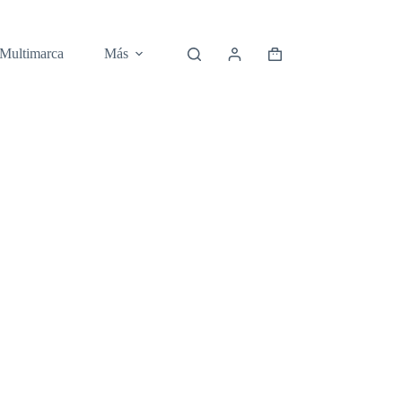
 Multimarca
Más
Carro
de
compra