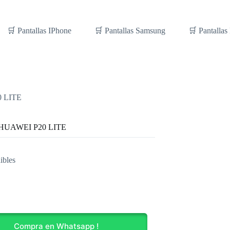
🛒 Pantallas IPhone
🛒 Pantallas Samsung
🛒 Pantallas
0 LITE
a HUAWEI P20 LITE
ibles
I
Compra en Whatsapp !