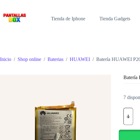
Saltar
al
contenido
Tienda de Iphone
Tienda Gadgets
Inicio
/
Shop online
/
Baterias
/
HUAWEI
/
Batería HUAWEI P2
Baterí
7 dispon
Batería
HUAWE
P20
LITE
cantidad