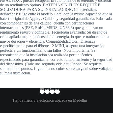
HEADFOX , puedes recuperar la autonomía de tu teléfono y disfrutar
de un rendimiento óptimo. BATERIA SIN FLEX REQUIERE
SOLDADURA PARA SU INSTALACION. Características
destacadas: Elige entre el modelo Core, con la misma capacidad que la
batería original de Apple, . Calidad y seguridad garantizada: Fabricada
con componentes de alta calidad, cuenta con certificaciones
internacionales (PSE, RoHs, MSDS, UN38.3) que garantizan un
rendimiento seguro y confiable. Tecnología avanzada: Su diseño de
celda apilada mejora la densidad de energía, lo que se traduce en una
mayor duración y eficiencia. Compatibilidad total: Diseñada
específicamente para el iPhone 12 MINI, asegura una integración
perfecta y un funcionamiento sin fallos. Nota importante: Se
recomienda que la instalación sea realizada por un técnico
especializado para garantizar el correcto funcionamiento y la seguridad
del dispositivo. ¡Dale una segunda vida a tu iPhone! Se requiere
soldadura de puntos, la garantia no cubre sobre carga ni sobre voltaje o
su mala instalacion.
Tienda fisica y electronica ubicada en Medellin