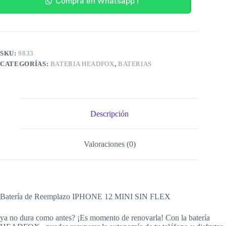
Compra en Whatsapp !
sin
flex
cantidad
SKU:
9833
CATEGORÍAS:
BATERIA HEADFOX
,
BATERIAS
Descripción
Valoraciones (0)
Batería de Reemplazo IPHONE 12 MINI SIN FLEX
ya no dura como antes? ¡Es momento de renovarla! Con la batería