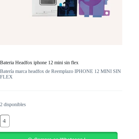
Bateria Headfox iphone 12 mini sin flex
Batería marca headfox de Reemplazo IPHONE 12 MINI SIN
FLEX
2 disponibles
Bateria
Headfox
iphone
12
mini