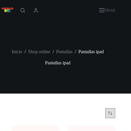
Saltar
al
Menú
contenido
Inicio
/
Shop online
/
Pantallas
/
Pantallas ipad
Pantallas ipad